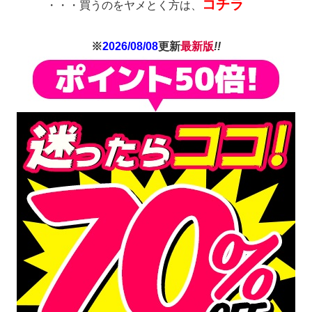
コチラ
・・・買うのをヤメとく方は、
※
2026/08/08
更新
最新版
!!