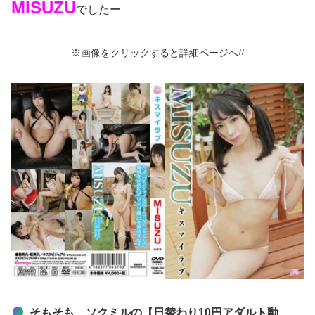
MISUZU
でしたー
※画像をクリックすると詳細ページへ
!!
そもそも、ソクミルの【日替わり10円アダルト動