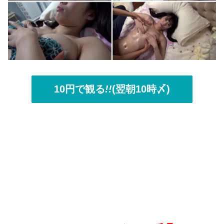
10円で観る
!!
(翌朝10時〆)