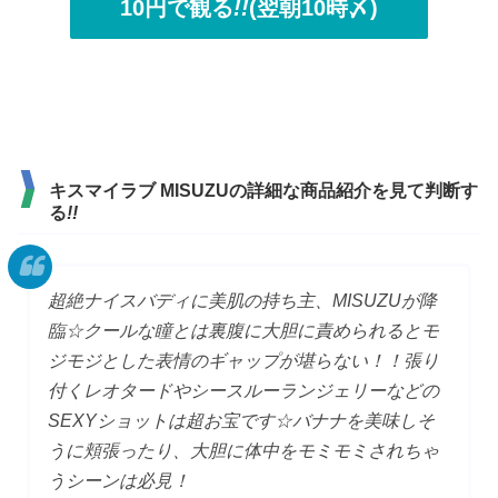
10円で観る
!!
(翌朝10時〆)
キスマイラブ MISUZUの詳細な商品紹介を見て判断す
る
!!
超絶ナイスバディに美肌の持ち主、MISUZUが降
臨☆クールな瞳とは裏腹に大胆に責められるとモ
ジモジとした表情のギャップが堪らない！！張り
付くレオタードやシースルーランジェリーなどの
SEXYショットは超お宝です☆バナナを美味しそ
うに頬張ったり、大胆に体中をモミモミされちゃ
うシーンは必見！