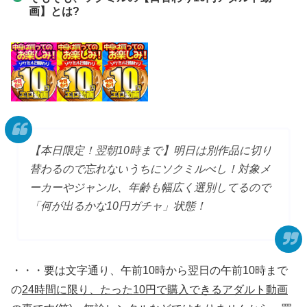
画】とは?
【本日限定！翌朝10時まで】明日は別作品に切り
替わるので忘れないうちにソクミルべし！対象メ
ーカーやジャンル、年齢も幅広く選別してるので
「何が出るかな10円ガチャ」状態！
・・・要は文字通り、午前10時から翌日の午前10時まで
の
24時間に限り、たった10円で購入できるアダルト動画