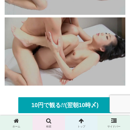
10円で観る
!!
(翌朝10時〆)
ホーム
検索
トップ
サイドバー