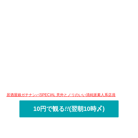
居酒屋娘ガチナンパSPECIAL 意外とノリのいい清純派素人系店員
10円で観る
!!
(翌朝10時〆)