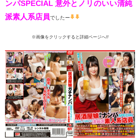
ンパSPECIAL 意外とノリのいい清純
派素人系店員
でしたー
※画像をクリックすると詳細ページへ
!!