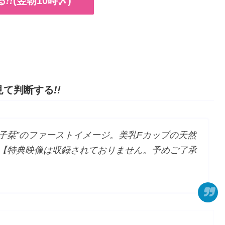
る
!!
(翌朝10時〆)
を見て判断する
!!
金子栞”のファーストイメージ。美乳Fカップの天然
【特典映像は収録されておりません。予めご了承