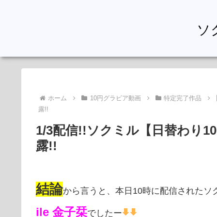
ソ
ホーム
10円グラビア動画
特定完了作品
露!!
1/3配信!!ソクミル【日替わり
露!!
結論
から言うと、本日10時に配信されたソ
ile 金子栞
でしたー